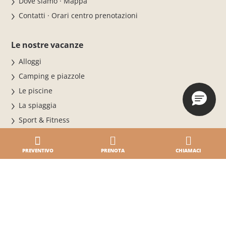
Dove siamo · Mappa
Contatti · Orari centro prenotazioni
Le nostre vacanze
Alloggi
Camping e piazzole
Le piscine
La spiaggia
Sport & Fitness
Pet
Offerte
PREVENTIVO
PRENOTA
CHIAMACI
Lavora con noi & Business
Lavora con noi
Eventi Business & Mice
BiHere