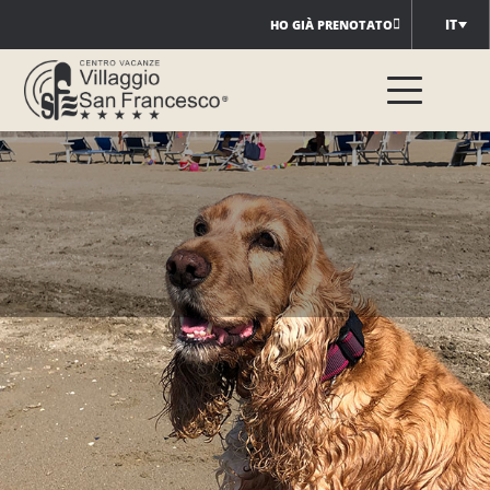
Salta
IT
HO GIÀ PRENOTATO
al
contenuto