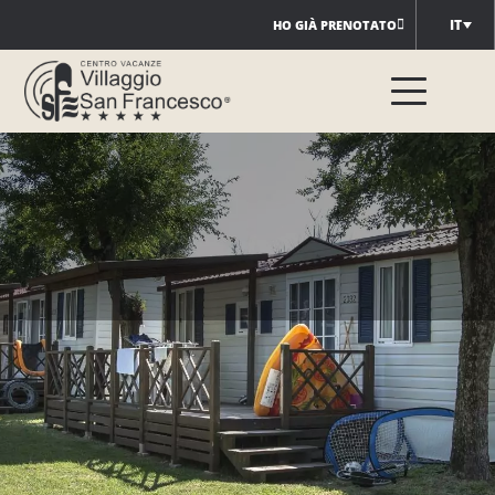
Salta
IT
HO GIÀ PRENOTATO
al
contenuto