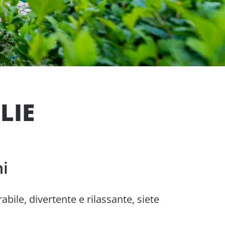
LIE
i
bile, divertente e rilassante, siete