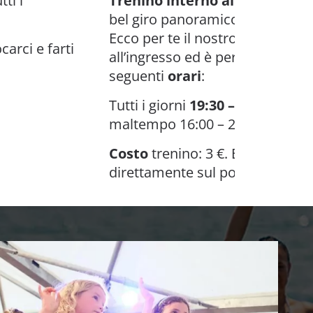
tti i
Trenino interno al Villaggio:
V
bel giro panoramico del Centro
Ecco per te il nostro trenino. Lo
carci e farti
all’ingresso ed è per voi disponi
seguenti
orari
:
Tutti i giorni
19:30 – 23:00
, in ca
maltempo 16:00 – 23:00.
Costo
trenino: 3 €. Biglietti da 
direttamente sul posto.