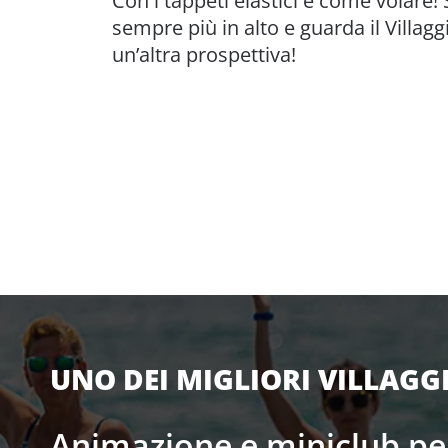
Con i tappeti elastici è come volare! 
sempre più in alto e guarda il Villagg
un’altra prospettiva!
UNO DEI MIGLIORI VILLAGG
Animazione e miniclub pe