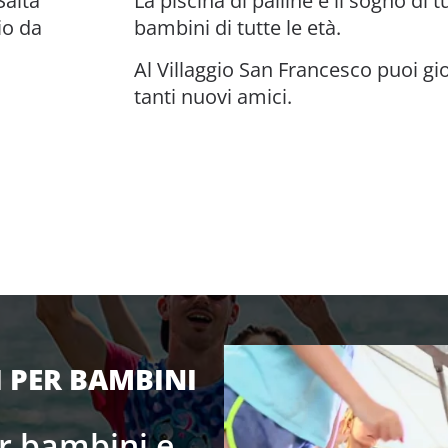
Salta
La piscina di palline è il sogno di tu
io da
bambini di tutte le età.
Al Villaggio San Francesco puoi gio
tanti nuovi amici.
I PER BAMBINI
r bambini e