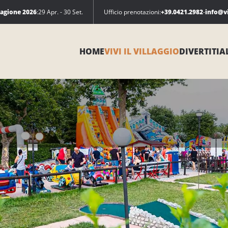
tagione 2026
:
29 Apr. - 30 Set.
Ufficio prenotazioni:
+39.0421.2982
-
info@v
HOME
VIVI IL VILLAGGIO
DIVERTITI
A