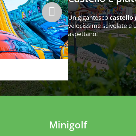
Un gigantesco
castello 
velocissime scivolate e
aspettano!
Minigolf