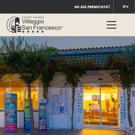
Salta
IT
HO GIÀ PRENOTATO
al
contenuto