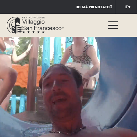
Salta
IT
HO GIÀ PRENOTATO
al
contenuto