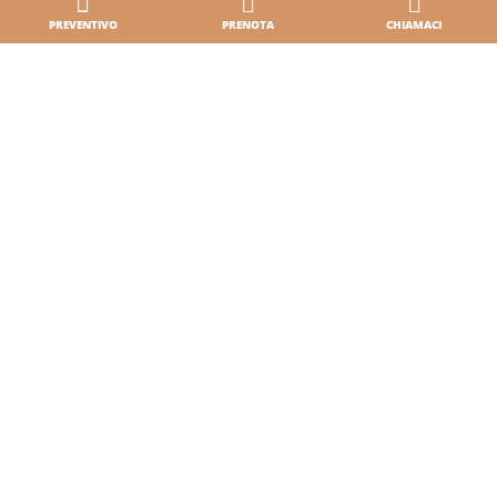
PREVENTIVO
PRENOTA
CHIAMACI
P.IVA 01162910267 -
Dati societari
-
Privacy policy
-
Whistleblowing
-
Impostazioni pubblicitarie
- Design by
JAMPAA