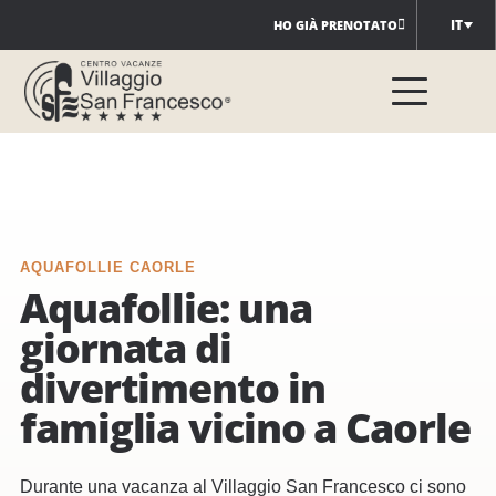
Salta
IT
HO GIÀ PRENOTATO
al
contenuto
AQUAFOLLIE CAORLE
Aquafollie: una
giornata di
divertimento in
famiglia vicino a Caorle
Durante una vacanza al Villaggio San Francesco ci sono