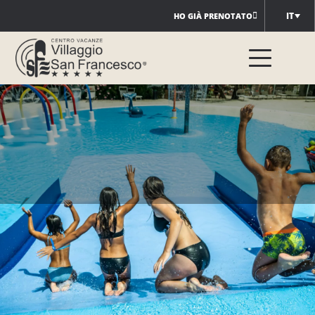
Salta
IT
HO GIÀ PRENOTATO
al
contenuto