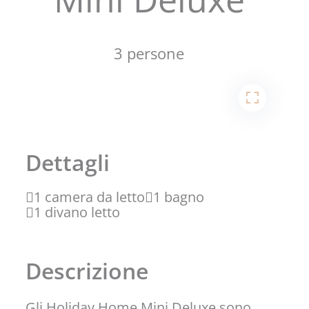
3 persone
1
2
Dettagli
1 camera da letto
1 bagno
1 divano letto
Descrizione
Gli Holiday Home Mini Deluxe sono