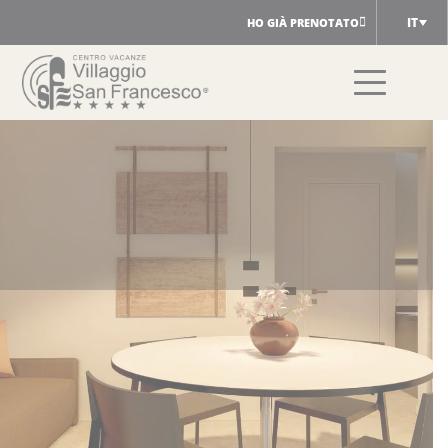
Salta
IT
HO GIÀ PRENOTATO
al
contenuto