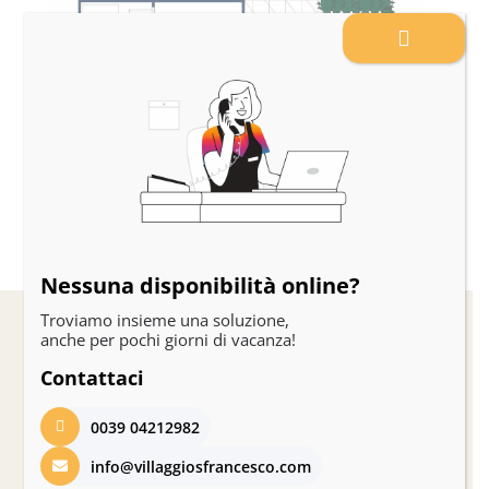
Nessuna disponibilità online?
Troviamo insieme una soluzione,
anche per pochi giorni di vacanza!
Gli altri ospiti hanno
Contattaci
guardato anche
0039 04212982
info@villaggiosfrancesco.com