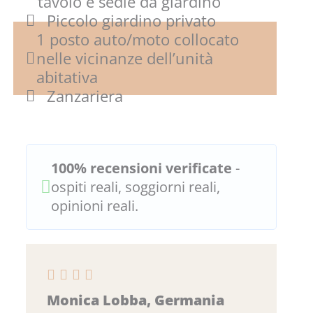
tavolo e sedie da giardino
Piccolo giardino privato
1 posto auto/moto collocato
nelle vicinanze dell’unità
abitativa
Zanzariera
100% recensioni verificate
-
ospiti reali, soggiorni reali,
opinioni reali.
Monica Lobba, Germania