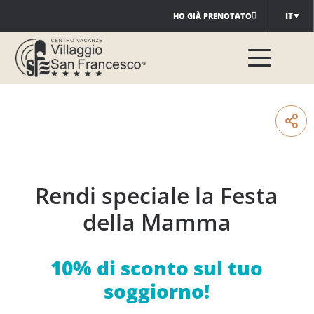
Salta
IT
HO GIÀ PRENOTATO
al
contenuto
Rendi speciale la Festa
della Mamma
10% di sconto sul tuo
soggiorno!