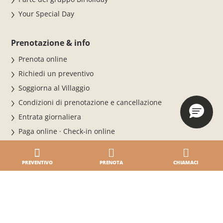
Your Special Day
Prenotazione & info
Prenota online
Richiedi un preventivo
Soggiorna al Villaggio
Condizioni di prenotazione e cancellazione
Entrata giornaliera
Paga online · Check-in online
Dove siamo · Mappa
Contatti · Orari centro prenotazioni
PREVENTIVO
PRENOTA
CHIAMACI
Le nostre vacanze
Alloggi
Camping e piazzole