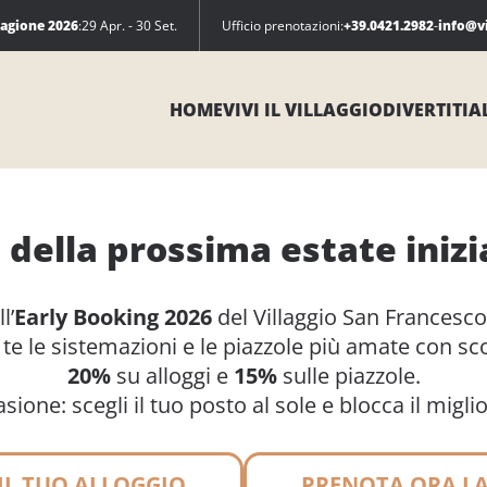
tagione 2026
:
29 Apr. - 30 Set.
Ufficio prenotazioni:
+39.0421.2982
-
info@v
HOME
VIVI IL VILLAGGIO
DIVERTITI
A
 della prossima estate inizi
l’
Early Booking 2026
del Villaggio San Francesc
te le sistemazioni e le piazzole più amate con sco
20%
su alloggi e
15%
sulle piazzole.
ione: scegli il tuo posto al sole e blocca il migli
IL TUO ALLOGGIO
PRENOTA ORA LA