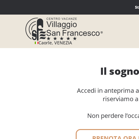
Salta
S
al
contenuto
Caorle, VENEZIA
Il sogno
Accedi in anteprima al
riserviamo a 
Non perdere l’occas
PRENOTA ORA 