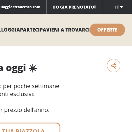
HO GIÀ PRENOTATO
IT
illaggiosfrancesco.com
LLOGGIA
PARTECIPA
VIENI A TROVARCI
OFFERTE
a oggi ☀️
o: per poche settimane
nti esclusivi:
or prezzo dell’anno.
 TUA PIAZZOLA