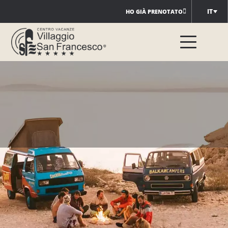
Salta
IT
HO GIÀ PRENOTATO
al
contenuto