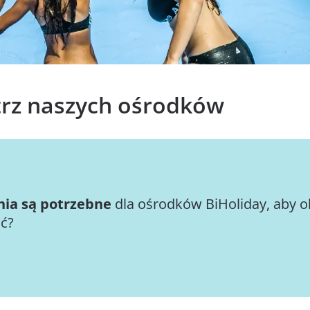
trz naszych ośrodków
nia są potrzebne
dla ośrodków BiHoliday, aby o
ść?