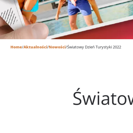
Home
/
Aktualności
/
Nowości
/
Światowy Dzień Turystyki 2022
Świato