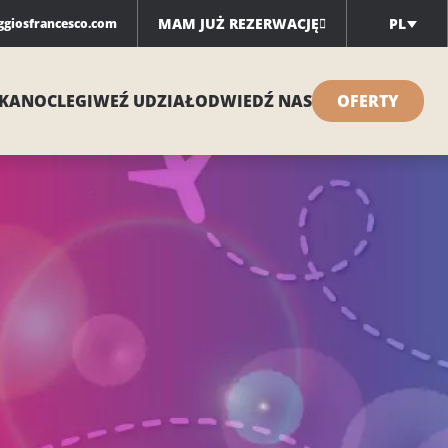
MAM JUŻ REZERWACJĘ
PL
ggiosfrancesco.com
KA
NOCLEGI
WEŹ UDZIAŁ
ODWIEDŹ NAS
OFERTY