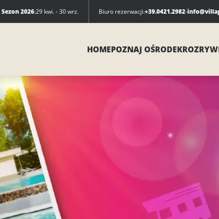
Sezon 2026
:
29 kwi. - 30 wrz.
Biuro rezerwacji:
+39.0421.2982
-
info@villa
HOME
POZNAJ OŚRODEK
ROZRYW