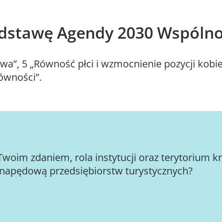
dstawę Agendy 2030 Wspólnot
a”, 5 „Równość płci i wzmocnienie pozycji kobie
ówności”.
 Twoim zdaniem, rola instytucji oraz terytoriu
łą napędową przedsiębiorstw turystycznych?