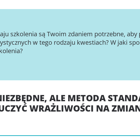
zaju szkolenia są Twoim zdaniem potrzebne, ab
ystycznych w tego rodzaju kwestiach? W jaki spo
kolenia?
Z NIEZBĘDNE, ALE METODA STA
Y UCZYĆ WRAŻLIWOŚCI NA ZMI