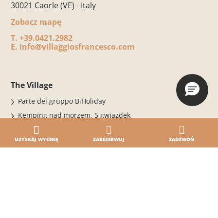
30021 Caorle (VE) - Italy
Zobacz mapę
T.
+39.0421.2982
E.
info@villaggiosfrancesco.com
The Village
Parte del gruppo BiHoliday
Kemping nad morzem, 5 gwiazdek
Ośrodek przyjazny środowisku
UZYSKAJ WYCENĘ
ZAREZERWUJ
ZADZWOŃ
Ośrodek kempingowy bez barier
TWOJE BEZPIECZEŃSTWO
Nagrody
Twój wyjątkowy dzień
Rezerwacje i informacje