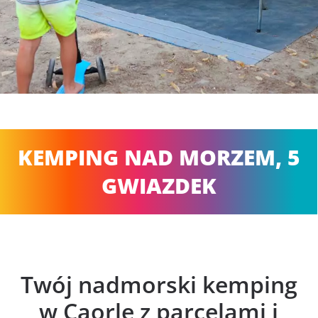
KEMPING NAD MORZEM, 5
GWIAZDEK
Twój nadmorski kemping
w Caorle z parcelami i