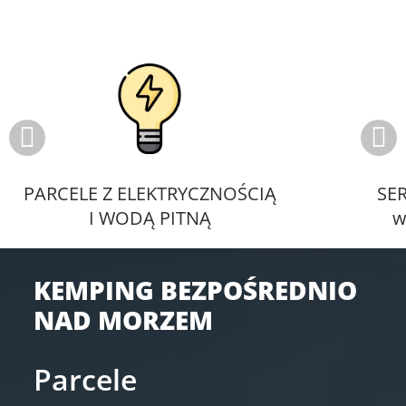
PARCELE Z ELEKTRYCZNOŚCIĄ
SE
I WODĄ PITNĄ
w
KEMPING BEZPOŚREDNIO
NAD MORZEM
Parcele