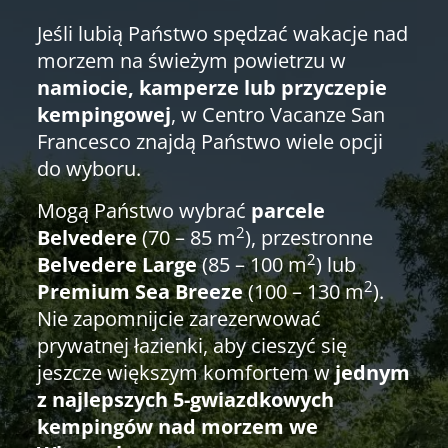
Jeśli lubią Państwo spędzać wakacje nad
morzem na świeżym powietrzu w
namiocie, kamperze lub przyczepie
kempingowej
, w Centro Vacanze San
Francesco znajdą Państwo wiele opcji
do wyboru.
Mogą Państwo wybrać
parcele
2
Belvedere
(70 – 85 m
), przestronne
2
Belvedere Large
(85 – 100 m
) lub
2
Premium Sea Breeze
(100 – 130 m
).
Nie zapomnijcie zarezerwować
prywatnej łazienki, aby cieszyć się
jeszcze większym komfortem w
jednym
z najlepszych 5-gwiazdkowych
kempingów nad morzem we