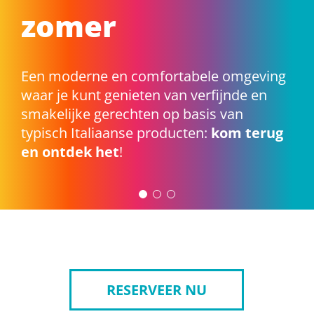
zomer
Een moderne en comfortabele omgeving
waar je kunt genieten van verfijnde en
smakelijke gerechten op basis van
typisch Italiaanse producten:
kom terug
en ontdek het
!
RESERVEER NU