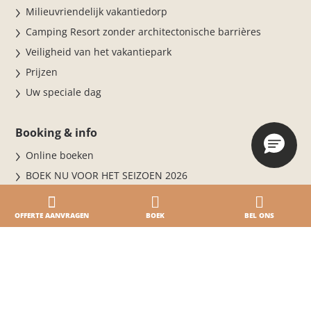
Milieuvriendelijk vakantiedorp
Camping Resort zonder architectonische barrières
Veiligheid van het vakantiepark
Prijzen
Uw speciale dag
Booking & info
Online boeken
BOEK NU VOOR HET SEIZOEN 2026
Verblijf in het vakantiedorp
Voorwaarden
OFFERTE AANVRAGEN
BOEK
BEL ONS
Dagelijkse toegang
Online betalen · Online inchecken
Waar we zijn
Contacten