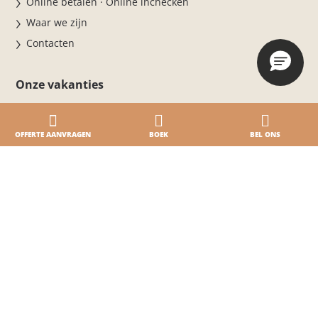
Online betalen · Online inchecken
Waar we zijn
Contacten
Onze vakanties
Accommodaties
5-sterrencamping aan Zee
OFFERTE AANVRAGEN
BOEK
BEL ONS
3 zwembaden, veel plezier
Een camping aan het strand in Caorle
Sportdorp
Pet
Aanbiedingen en promoties
Werken bij ons & Zakelijk
Kom bij ons werken
Zakelijke evenementen & MICE