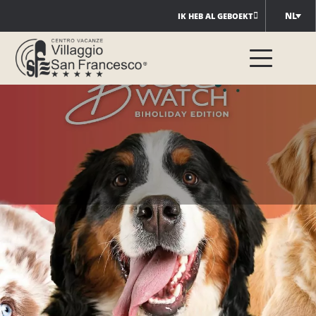
Ga
NL
IK HEB AL GEBOEKT
naar
de
inhoud