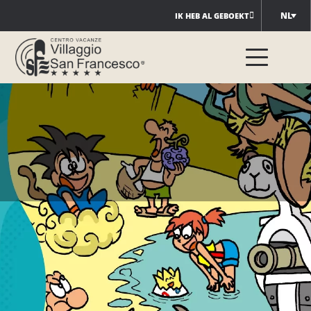
Ga
NL
IK HEB AL GEBOEKT
naar
de
inhoud