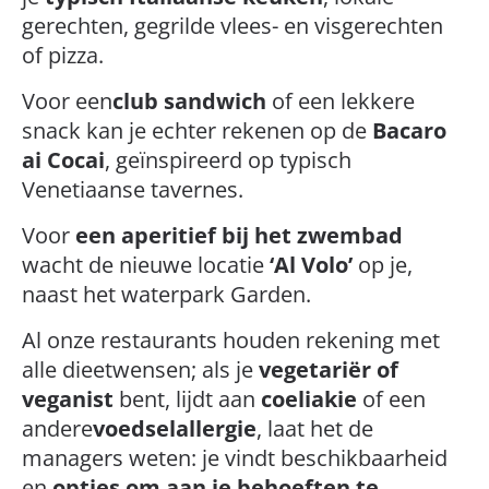
gerechten, gegrilde vlees- en visgerechten
of pizza.
Voor een
club sandwich
of een lekkere
snack kan je echter rekenen op de
Bacaro
ai Cocai
, geïnspireerd op typisch
Venetiaanse tavernes.
Voor
een aperitief bij het zwembad
wacht de nieuwe locatie
‘Al Volo’
op je,
naast het waterpark Garden.
Al onze restaurants houden rekening met
alle dieetwensen; als je
vegetariër of
veganist
bent, lijdt aan
coeliakie
of een
andere
voedselallergie
, laat het de
managers weten: je vindt beschikbaarheid
en
opties om aan je behoeften te