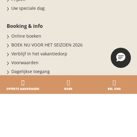
Uw speciale dag
Booking & info
Online boeken
BOEK NU VOOR HET SEIZOEN 2026
Verblijf in het vakantiedorp
Voorwaarden
Dagelijkse toegang
Online betalen · Online inchecken
Waar we zijn
OFFERTE AANVRAGEN
BOEK
BEL ONS
Contacten
Onze vakanties
Accommodaties
5-sterrencamping aan Zee