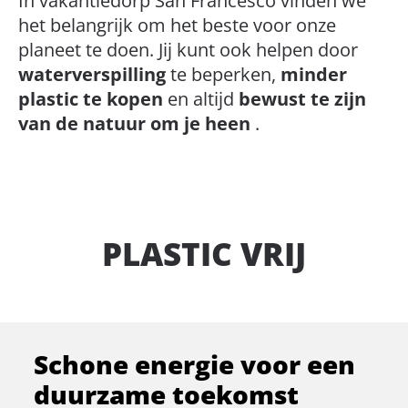
In vakantiedorp San Francesco vinden we
het belangrijk om het beste voor onze
LIEFDE VOOR HET
planeet te doen. Jij kunt ook helpen door
MILIEU
waterverspilling
te beperken,
minder
plastic te kopen
en altijd
bewust te zijn
MINDER AFVAL
van de natuur om je heen
.
PLASTIC VRIJ
HERNIEUWBARE
ENERGIE
ONDERWIJS
LIEFDE VOOR HET
Schone energie voor een
duurzame toekomst
MILIEU