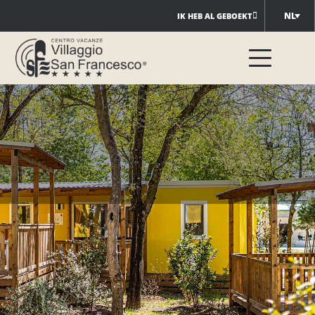
Ga
NL
IK HEB AL GEBOEKT
naar
de
inhoud