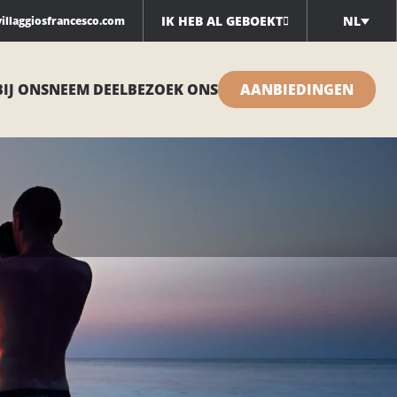
IK HEB AL GEBOEKT
NL
illaggiosfrancesco.com
BIJ ONS
NEEM DEEL
BEZOEK ONS
AANBIEDINGEN