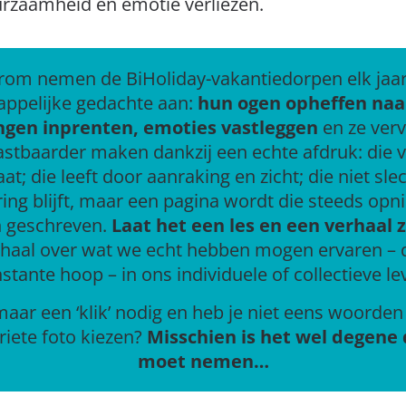
uurzaamheid en emotie verliezen.
om nemen de BiHoliday-vakantiedorpen elk jaa
ppelijke gedachte aan:
hun ogen opheffen naa
ngen inprenten, emoties vastleggen
en ze ver
astbaarder maken dankzij een echte afdruk: die 
at; die leeft door aanraking en zicht; die niet sle
ing blijft, maar een pagina wordt die steeds op
 geschreven.
Laat het een les en een verhaal z
haal over wat we echt hebben mogen ervaren – d
stante hoop – in ons individuele of collectieve le
aar een ‘klik’ nodig en heb je niet eens woorden
riete foto kiezen?
Misschien is het wel degene 
moet nemen…