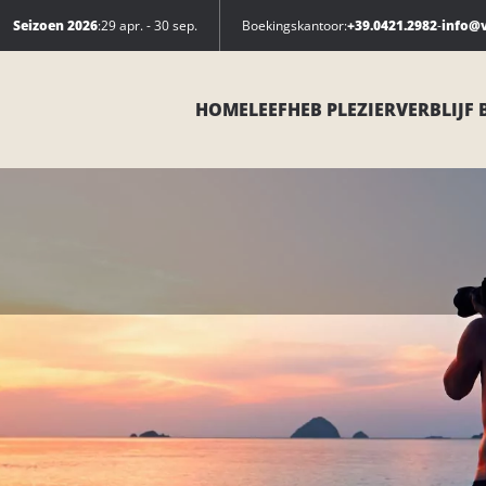
Seizoen 2026
:
29 apr. - 30 sep.
Boekingskantoor:
+39.0421.2982
-
info@v
HOME
LEEF
HEB PLEZIER
VERBLIJF 