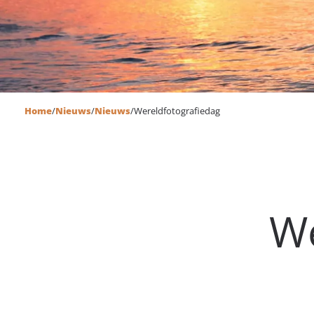
Home
/
Nieuws
/
Nieuws
/
Wereldfotografiedag
We