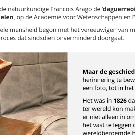
de natuurkundige Francois Arago de ‘
daguerreo
kelen
, op de Academie voor Wetenschappen en Be
 hele mensheid begon met het vereeuwigen van 
n proces dat sindsdien onverminderd doorgaat.
Maar de geschie
herinnering te bew
een foto, tot in he
Het was in
1826
da
ter wereld kon ma
er niet alleen in 
het vast te leggen 
wereldberoemde hel