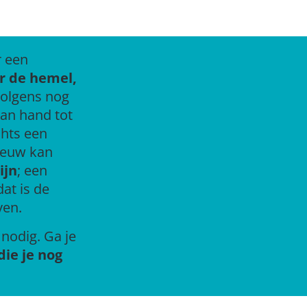
r een
r de hemel,
volgens nog
van hand tot
chts een
nieuw kan
ijn
; een
at is de
ven.
 nodig. Ga je
die je nog