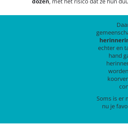
dozen
, met het risico dat ze hun d
Daar
gemeenscha
herinneri
echter en t
hand ga
herinner
worden
koorver
con
Soms is er m
nu je favo