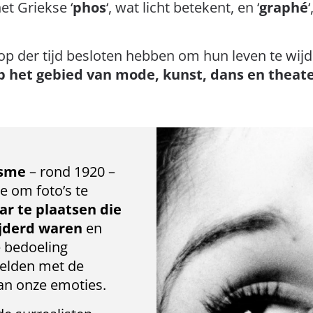
et Griekse ‘
phos
‘, wat licht betekent, en ‘
graphé
oop der tijd besloten hebben om hun leven te wij
 het gebied van mode, kunst, dans en theat
isme
– rond 1920 –
e om foto’s te
r te plaatsen die
ijderd waren
en
 bedoeling
ielden met de
an onze emoties.