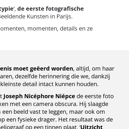
typie
‘,
de eerste fotografische
eldende Kunsten in Parijs.
momenten, momenten, details en ze
denis moet geëerd worden
, altijd, om haar
aren, dezelfde herinnering die we, dankzij
t kleinste detail intact kunnen houden.
t
Joseph Nicéphore Niépce
de eerste foto
ken met een camera obscura. Hij slaagde
om een beeld vast te leggen, maar ook om
op een fysieke drager. Het resultaat was de
iograaf op een tinnen plaat, ‘
Uitzicht