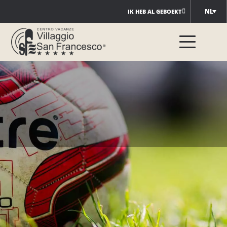
Ga
NL
IK HEB AL GEBOEKT
naar
de
inhoud