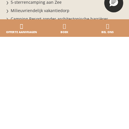
5-sterrencamping aan Zee
Milieuvriendelijk vakantiedorp
Camping Resort zonder architectonische barrières
Veiligheid van het vakantiepark
OFFERTE AANVRAGEN
BOEK
BEL ONS
Prijzen
Uw speciale dag
Booking & info
Online boeken
BOEK NU VOOR HET SEIZOEN 2026
Verblijf in het vakantiedorp
Voorwaarden
Dagelijkse toegang
Online betalen · Online inchecken
Waar we zijn
Contacten