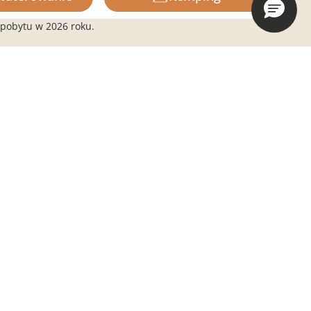
ing nad morzem, 5
Wydarzenia biznesowe i
pobytu w 2026 roku.
zdek
MICE
BiHere
seny, mnóstwo
wy
Magazyn
ing na plaży w
Aktualności i wydarzenia
e
y i promocje