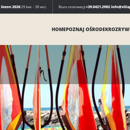
Sezon 2026
:
29 kwi. - 30 wrz.
Biuro rezerwacji:
+39.0421.2982
-
info@villa
HOME
POZNAJ OŚRODEK
ROZRYW