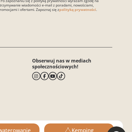
 Po zapoznaniu się z polityką prywatności wyrażam zgodę na
trzymywanie wiadomości e-mail z poradami, nowościami,
romocjami i ofertami. Zapoznaj się z
polityką prywatności
.
ase leave this field empty.
Obserwuj nas w mediach
społecznościowych!
 wakacje
Pracuj z nami i Biznes
waterowanie
Kemping
aterowanie
Dołącz do nas