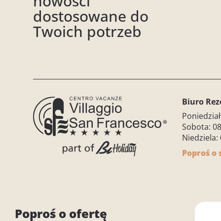
nowości
dostosowane do
Twoich potrzeb
Biuro Rez
Poniedział
Sobota: 08
Niedziela: 
Poproś o
Villaggio San Francesco
The Villa
Poproś o ofertę
via Selva Rosata n.1
Parte de