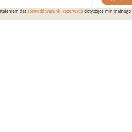
 nad morzem, 5
ZAREZERWUJ TERAZ NA
Kemp
staleniem dat
sprawdź warunki rezerwacji
dotyczące minimalnego 
k
SEZON 2026
gwia
przyjazny
Pobyt w ośrodku
3 ba
ku
zaba
Warunki
 kempingowy bez
Kemp
Dzienny bilet wstępu
Caorl
Płatność online · Odprawa
EZPIECZEŃSTWO
Pet
online
Ofert
Gdzie jesteśmy
ątkowy dzień
Kontakt