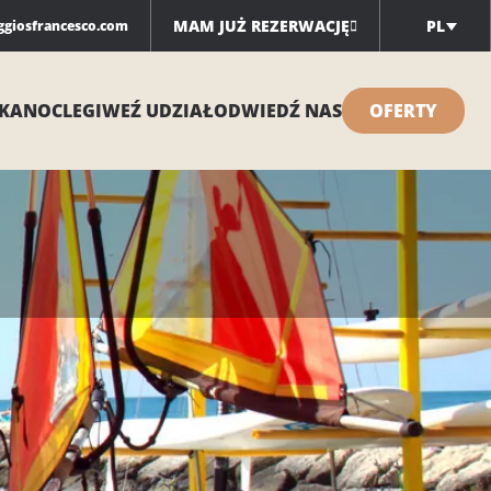
MAM JUŻ REZERWACJĘ
PL
ggiosfrancesco.com
KA
NOCLEGI
WEŹ UDZIAŁ
ODWIEDŹ NAS
OFERTY