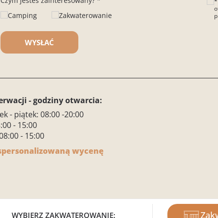
Czym jesteś zainteresowany? *
*
o
Camping
Zakwaterowanie
p
Ple
erwacji - godziny otwarcia:
ek - piątek: 08:00 -20:00
:00 - 15:00
08:00 - 15:00
 spersonalizowaną wycenę
ge
Rezerwacje i informacje
Nasze
Zak
l gruppo BiHoliday
Zarezerwuj online
Zakw
WYBIERZ ZAKWATEROWANIE: