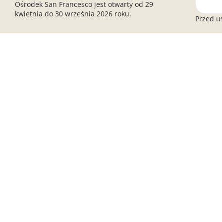
Località Duna Verde
Ośrodek San Francesco jest otwarty od 29
30021 Caorle (VE) - Italy
Kemping
kwietnia do 30 września 2026 roku.
Przed u
gwiazde
Zobacz mapę
Ośrodek 
T.
+39.0421.2982
środowis
E.
info@villaggiosfrancesco.com
Ośrodek
barier
TWOJE B
Nagrody
Twój wyj