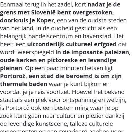
Eenmaal terug in het zadel, kort
nadat je de
grens met Slovenië bent overgestoken,
doorkruis je Koper
, een van de oudste steden
van het land, in de oudheid gesticht als een
belangrijk handelscentrum en havenstad. Het
heeft een
uitzonderlijk cultureel erfgoed
dat
wordt weerspiegeld
in de imposante paleizen,
oude kerken en pittoreske en levendige
pleinen
. Op een paar minuten fietsen ligt
Portorož, een stad die beroemd is om zijn
thermale baden
waar je kunt bijkomen
voordat je je reis voortzet. Hoewel het bekend
staat als een plek voor ontspanning en welzijn,
is Portorož ook een bestemming waar je op
zoek kunt gaan naar cultuur en plezier dankzij
de levendige kunstscène, talloze culturele
evenementen en een gevarieerd aanbod voor