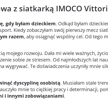
a z siatkarką IMOCO Vittori
ię, gdy byłam dzieckiem
. Odkąd byłam dzieckie
 sport. Kiedy zobaczyłam swój pierwszy mecz si
ącym razem
, aby osiągnąć wspólny cel. Od tego 
ą mojego rozwoju. Dała mi wiele ważnych, życiow
adzenie sobie ze stresem. Od najmłodszych lat nau
a wygrywać. Te doświadczenia uczyniły mnie siln
winąć dyscyplinę osobistą
. Musiałam stale tre
Nauczyło mnie to ciężkiej pracy i determinacji, 
ami i innymi zobowiązaniami
.