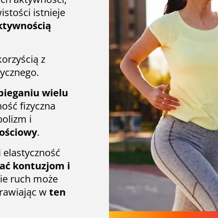
stości istnieje
aktywnością
korzyścią z
zycznego.
ieganiu wielu
ność fizyczna
olizm i
nościowy
.
 elastyczność
ać kontuzjom i
nie ruch może
rawiając w
ten