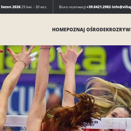
Sezon 2026
:
29 kwi. - 30 wrz.
Biuro rezerwacji:
+39.0421.2982
-
info@villa
HOME
POZNAJ OŚRODEK
ROZRYW