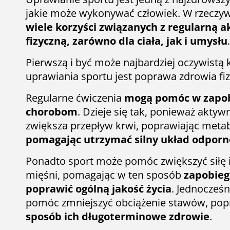
jakie może wykonywać człowiek. W rzeczywi
wiele korzyści związanych z regularną 
fizyczną, zarówno dla ciała, jak i umysłu
.
Pierwszą i być może najbardziej oczywistą 
uprawiania sportu jest poprawa zdrowia fi
Regularne ćwiczenia
mogą pomóc w zapob
chorobom
. Dzieje się tak, ponieważ aktyw
zwiększa przepływ krwi, poprawiając metab
pomagając utrzymać silny układ odpor
Ponadto sport może pomóc zwiększyć siłę i
mięśni, pomagając w ten sposób
zapobieg
poprawić ogólną jakość życia
. Jednocześ
pomóc zmniejszyć obciążenie stawów, pop
sposób ich długoterminowe zdrowie
.