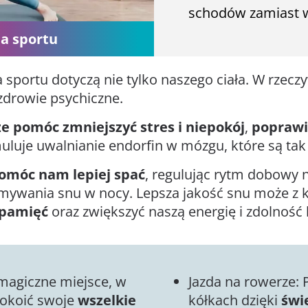
schodów zamiast 
ia sportu
a sportu dotyczą nie tylko naszego ciała. W rzec
zdrowie psychiczne.
e pomóc zmniejszyć stres i niepokój
,
poprawi
ymuluje uwalnianie endorfin w mózgu, które są t
omóc nam lepiej spać
, regulując rytm dobowy 
ymywania snu w nocy. Lepsza jakość snu może z k
 pamięć
oraz zwiększyć naszą energię i zdolność 
 magiczne miejsce, w
Jazda na rowerze:
pokoić swoje
wszelkie
kółkach dzięki
świ