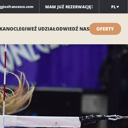
MAM JUŻ REZERWACJĘ
PL
ggiosfrancesco.com
KA
NOCLEGI
WEŹ UDZIAŁ
ODWIEDŹ NAS
OFERTY