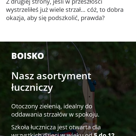
Z drugiej strony, jeśli w przeszłości
wystrzeliłeś już wiele strzał… cóż, to dobra
okazja, aby się podszkolić, prawda?
BOISKO
Nasz asortyment
łuczniczy
Otoczony zielenią, idealny do
oddawania strzałów w spokoju.
Szkoła łucznicza jest otwarta dla
wszystkich dzieci w wieku od
5 do 12