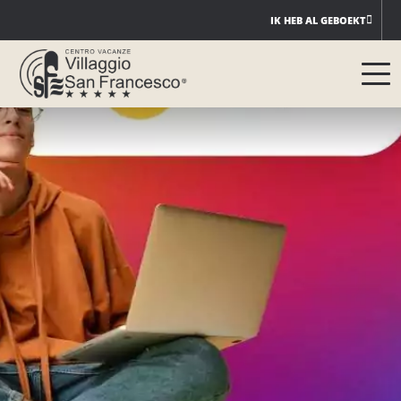
Ga
IK HEB AL GEBOEKT
naar
de
inhoud