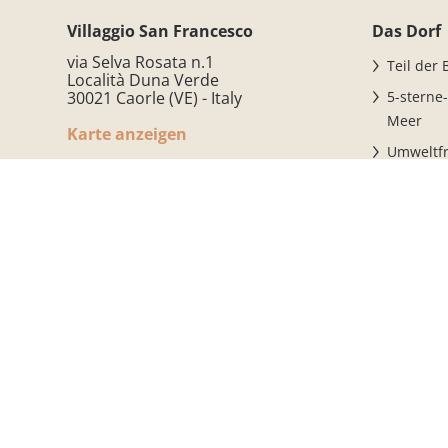
Villaggio San Francesco
Das Dorf
via Selva Rosata n.1
Teil der
Località Duna Verde
30021 Caorle (VE) - Italy
5-sterne
Meer
Karte anzeigen
Umweltfr
T.
+39.0421.2982
Feriendo
E.
info@villaggiosfrancesco.com
Camping
architek
Sicherhe
Auszeic
Ihr beso