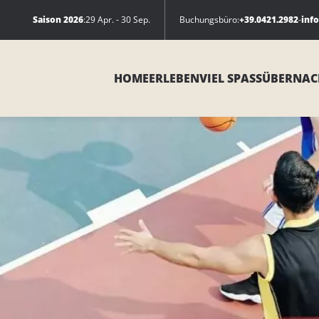
Saison 2026
:
29 Apr. - 30 Sep.
Buchungsbüro:
+39.0421.2982
-
inf
HOME
ERLEBEN
VIEL SPASS
ÜBERNAC