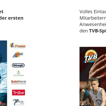
et
Volles Eint
der ersten
Mitarbeiter
Anwesenhei
den
TVB-Sp