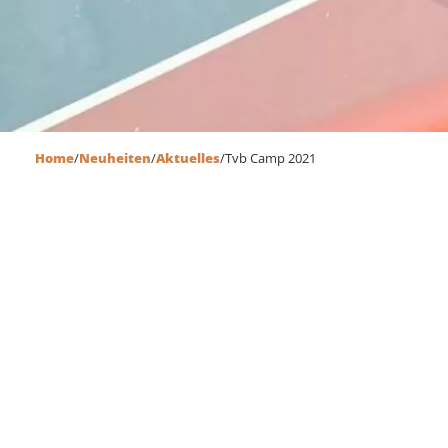
Home
/
Neuheiten
/
Aktuelles
/
Tvb Camp 2021