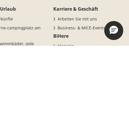
 Urlaub
Karriere & Geschäft
rkünfte
Arbeiten Sie mit uns
erne-campingplatz am
Business- & MICE-Events
r
BiHere
hwimmbäder, jede
Magazin
e Spaß
Nachrichten und
ingplatz am Strand
Veranstaltungen
aorle
liches Feriendorf
bote und Aktionen