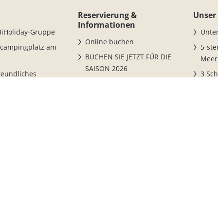
Reservierung &
Unser
Informationen
 BiHoliday-Gruppe
Unte
Online buchen
-campingplatz am
5-st
BUCHEN SIE JETZT FÜR DIE
Mee
SAISON 2026
eundliches
3 Sc
Aufenthalt im Feriendorf
rf
Meng
Bedingungen
-Resort ohne
Camp
tonische Barrieren
von C
Täglicher Eintritt
it im Feriendorf
Sport
Online bezahlen · Online
einchecken
hnungen
Pet
Wo wir sind
nderer Tag
Ange
Kontakt