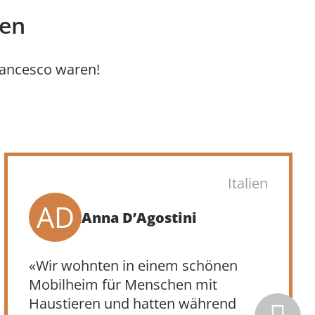
gen
Francesco waren!
Italien
G
Giuseppe
«Ausgezeichnete Einrichtung,
freundliches und sachkundiges
Personal. Wir wohnten im neuen