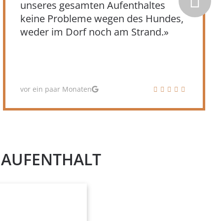
Mobile Home Hill, komfortabel und
von viel Grün umgeben.
Ausgezeichnete
Verpflegungsmöglichkeiten und
Schwimmbäder!»
Vor ein paar Monaten
N AUFENTHALT