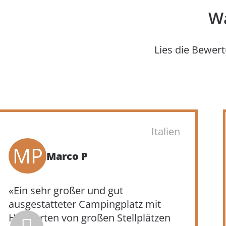
Wa
Lies die Bewert
Italien
MS
Mario Sosteni
«Tolle Stellplätze und fantastische
Pools für die Kinder. Top-Animation»