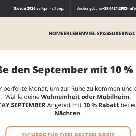
Saison 2026
:
29 Apr. - 30 Sep.
Buchungsbüro:
+39.0421.2982
-
inf
HOME
ERLEBEN
VIEL SPASS
ÜBERNAC
e den September mit 10 %
er perfekte Monat, um zur Ruhe zu kommen und d
Wähle deine
Wohneinheit oder Mobilheim
.
TAY SEPTEMBER
Angebot mit
10 % Rabatt
bei e
Nächten
.
SICHERE DIR DEN BESTEN PREIS