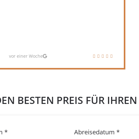
unseres gesamten Aufenthaltes
keine Probleme wegen des Hundes,
weder im Dorf noch am Strand.»
vor ein paar Monaten
DEN BESTEN PREIS FÜR IHRE
m *
Abreisedatum *