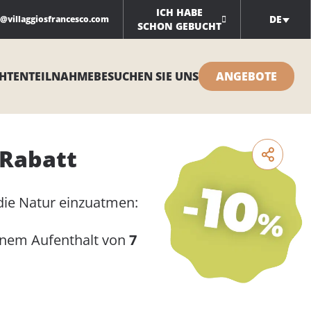
ICH HABE
DE
o@villaggiosfrancesco.com
SCHON GEBUCHT
HTEN
TEILNAHME
BESUCHEN SIE UNS
ANGEBOTE
 Rabatt
ie Natur einzuatmen:
inem Aufenthalt von
7