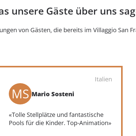
s unsere Gäste über uns sa
ungen von Gästen, die bereits im Villaggio San 
Italien
AD
Anna D’Agostini
«Wir wohnten in einem schönen
Mobilheim für Menschen mit
Haustieren und hatten während