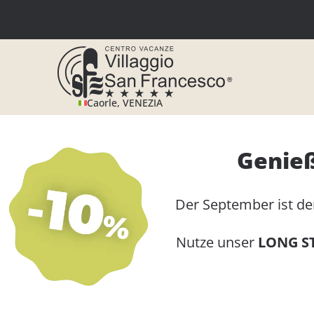
Zum
Inhalt
springen
Caorle, VENEZIA
Genieß
Der September ist d
Nutze unser
LONG S